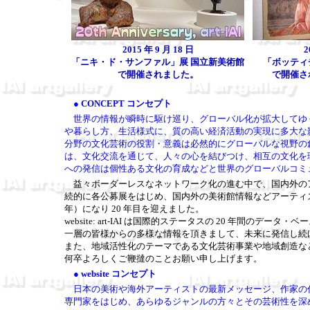
2015 年 9 月 18 日
2
「ニキ・ド・サンファル」展 国立新美術館
「ボッティ
で開催されました。
で開催さ
● CONCEPT コンセプト
世界の情報が瞬時に駆け巡り、グローバル化が拡大してゆ
や暮らし方、生活様式に、質の高い経済活動の実現に多大な
分野の文化芸術の役割・意義は必然的にグローバルな視野の
は、文化交流を通じて、人々の心を結びつけ、相互の文化を
への発信は個性ある文化の育成などと世界のグローバルコミ
益々ボーダーレスなネットワーク化の進む中で、国内外のアート
続的に各公募展をはじめ、国内外の美術館情報などアーティスト
年）になり 20 年目を迎えました。
website: art-IAI は国際的ステータスの 20 年間の
一層の皆様からの多様な情報を頂きまして、未来に発信し続
また、地域活性化のテーマである文化芸術事業や地域創造な
何卒よろしくご鞭撻のことお願い申し上げます。
● website コンセプト
日本の美術や海外アーティストの最新メッセージ、作家の
専門家をはじめ、あらゆるジャンルの方々とその芸術性を深