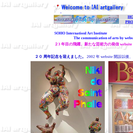
H
PRO
SOHO Internationl Art Institute
The communication of arts by websi
２3 年目の飛躍、新たな芸術力の発信 website 
２０ 周年記念を迎えました。
2002 年 website 